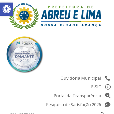
Abrir a barra de ferramentas
Skip
to
content
Ouvidoria Municipal
E-SIC
Portal da Transparência
Pesquisa de Satisfação 2026