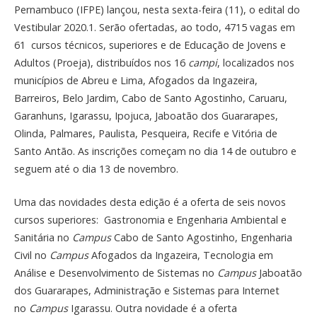
Pernambuco (IFPE) lançou, nesta sexta-feira (11), o edital do
Vestibular 2020.1. Serão ofertadas, ao todo, 4715 vagas em
61 cursos técnicos, superiores e de Educação de Jovens e
Adultos (Proeja), distribuídos nos 16
campi
, localizados nos
municípios de Abreu e Lima, Afogados da Ingazeira,
Barreiros, Belo Jardim, Cabo de Santo Agostinho, Caruaru,
Garanhuns, Igarassu, Ipojuca, Jaboatão dos Guararapes,
Olinda, Palmares, Paulista, Pesqueira, Recife e Vitória de
Santo Antão. As inscrições começam no dia 14 de outubro e
seguem até o dia 13 de novembro.
Uma das novidades desta edição é a oferta de seis novos
cursos superiores: Gastronomia e Engenharia Ambiental e
Sanitária no
Campus
Cabo de Santo Agostinho, Engenharia
Civil no
Campus
Afogados da Ingazeira, Tecnologia em
Análise e Desenvolvimento de Sistemas no
Campus
Jaboatão
dos Guararapes, Administração e Sistemas para Internet
no
Campus
Igarassu. Outra novidade é a oferta