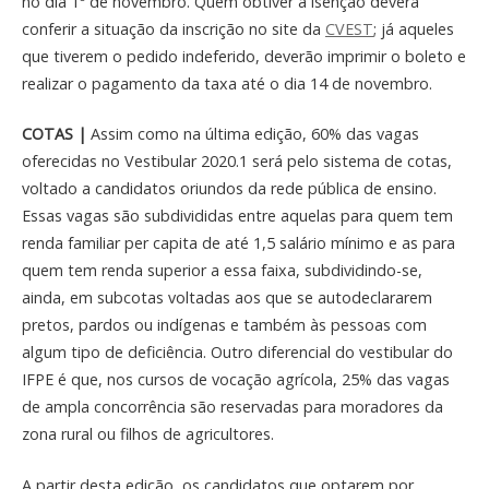
no dia 1º de novembro. Quem obtiver a isenção deverá
conferir a situação da inscrição no site da
CVEST
; já aqueles
que tiverem o pedido indeferido, deverão imprimir o boleto e
realizar o pagamento da taxa até o dia 14 de novembro.
COTAS |
Assim como na última edição, 60% das vagas
oferecidas no Vestibular 2020.1 será pelo sistema de cotas,
voltado a candidatos oriundos da rede pública de ensino.
Essas vagas são subdivididas entre aquelas para quem tem
renda familiar per capita de até 1,5 salário mínimo e as para
quem tem renda superior a essa faixa, subdividindo-se,
ainda, em subcotas voltadas aos que se autodeclararem
pretos, pardos ou indígenas e também às pessoas com
algum tipo de deficiência. Outro diferencial do vestibular do
IFPE é que, nos cursos de vocação agrícola, 25% das vagas
de ampla concorrência são reservadas para moradores da
zona rural ou filhos de agricultores.
A partir desta edição, os candidatos que optarem por