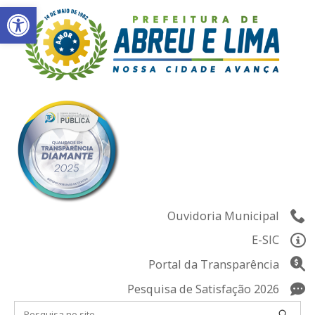
Abrir a barra de ferramentas
Skip
to
content
Ouvidoria Municipal
E-SIC
Portal da Transparência
Pesquisa de Satisfação 2026