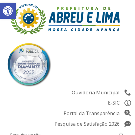
Abrir a barra de ferramentas
Skip
to
content
Ouvidoria Municipal
E-SIC
Portal da Transparência
Pesquisa de Satisfação 2026