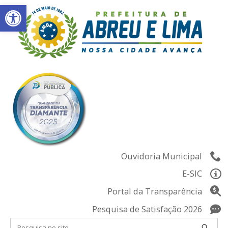
Abrir a barra de ferramentas
Skip
to
content
Ouvidoria Municipal
E-SIC
Portal da Transparência
Pesquisa de Satisfação 2026