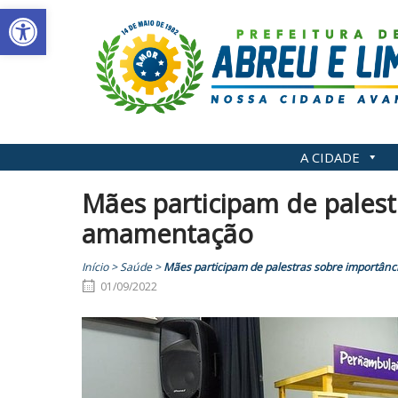
Abrir a barra de ferramentas
Skip
to
content
A CIDADE
Mães participam de palest
amamentação
Início
>
Saúde
>
Mães participam de palestras sobre importân
01/09/2022