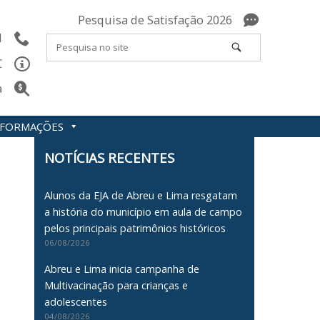
Pesquisa de Satisfação 2026
l
C
a
INFORMAÇÕES
NOTÍCIAS RECENTES
Alunos da EJA de Abreu e Lima resgatam
a história do município em aula de campo
pelos principais patrimônios históricos
06/08/2026
Abreu e Lima inicia campanha de
Multivacinação para crianças e
adolescentes
04/08/2026