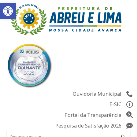
Abrir a barra de ferramentas
Skip
to
content
Ouvidoria Municipal
E-SIC
Portal da Transparência
Pesquisa de Satisfação 2026