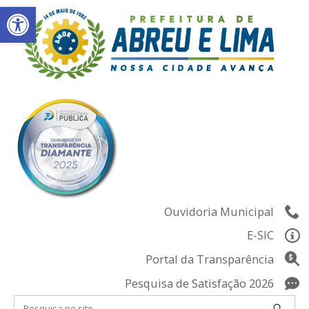
Abrir a barra de ferramentas
Skip
to
content
Ouvidoria Municipal
E-SIC
Portal da Transparência
Pesquisa de Satisfação 2026