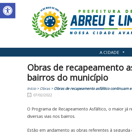
Abrir a barra de ferramentas
Skip
to
content
A CIDADE
Obras de recapeamento as
bairros do município
Início
>
Obras
>
Obras de recapeamento asfáltico continuam em
07/02/2022
O Programa de Recapeamento Asfáltico, o maior já re
diversas vias nos bairros.
Estão em andamento as obras referentes à segunda e