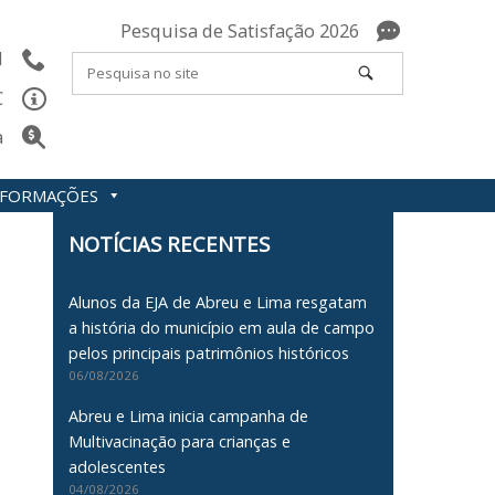
Pesquisa de Satisfação 2026
l
C
a
INFORMAÇÕES
NOTÍCIAS RECENTES
Alunos da EJA de Abreu e Lima resgatam
a história do município em aula de campo
pelos principais patrimônios históricos
06/08/2026
Abreu e Lima inicia campanha de
Multivacinação para crianças e
adolescentes
04/08/2026