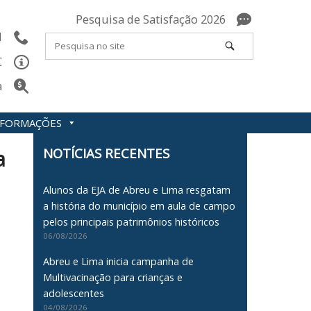
Pesquisa de Satisfação 2026
l
C
a
INFORMAÇÕES
NOTÍCIAS RECENTES
a
Alunos da EJA de Abreu e Lima resgatam
a história do município em aula de campo
pelos principais patrimônios históricos
06/08/2026
Abreu e Lima inicia campanha de
Multivacinação para crianças e
adolescentes
04/08/2026