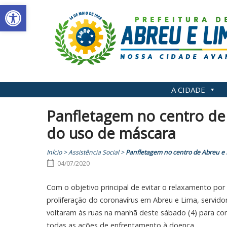
Abrir a barra de ferramentas
Skip
to
content
A CIDADE
Panfletagem no centro de
do uso de máscara
Início
>
Assistência Social
>
Panfletagem no centro de Abreu e 
04/07/2020
Com o objetivo principal de evitar o relaxamento po
proliferação do coronavírus em Abreu e Lima, servidor
voltaram às ruas na manhã deste sábado (4) para cons
todas as ações de enfrentamento à doença.