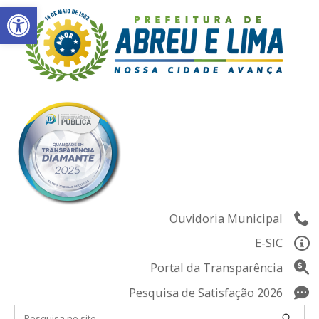
Abrir a barra de ferramentas
Skip
to
content
Ouvidoria Municipal
E-SIC
Portal da Transparência
Pesquisa de Satisfação 2026