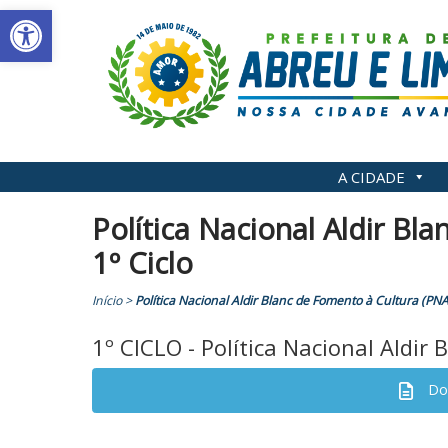
Abrir a barra de ferramentas
Skip
to
content
A CIDADE
Política Nacional Aldir Bl
1º Ciclo
Início
>
Política Nacional Aldir Blanc de Fomento à Cultura (PNAB
1º CICLO - Política Nacional Aldir
Do