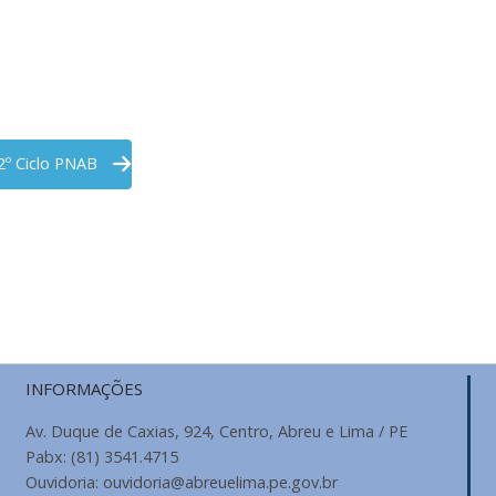
2º Ciclo PNAB
INFORMAÇÕES
Av. Duque de Caxias, 924, Centro, Abreu e Lima / PE
Pabx: (81) 3541.4715
Ouvidoria: ouvidoria@abreuelima.pe.gov.br