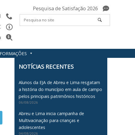
Pesquisa de Satisfação 2026
l
C
a
INFORMAÇÕES
NOTÍCIAS RECENTES
Alunos da EJA de Abreu e Lima resgatam
a história do município em aula de campo
pelos principais patrimônios históricos
06/08/2026
Abreu e Lima inicia campanha de
Multivacinação para crianças e
adolescentes
04/08/2026