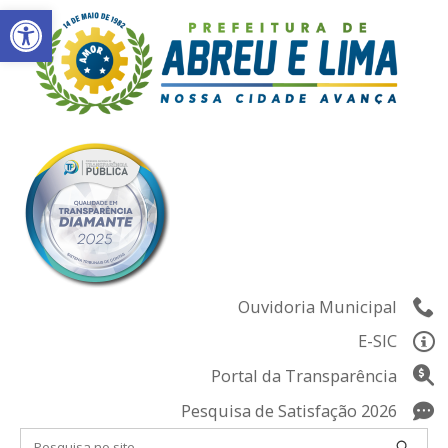
Abrir a barra de ferramentas
Skip
to
content
Ouvidoria Municipal
E-SIC
Portal da Transparência
Pesquisa de Satisfação 2026