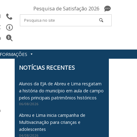
Pesquisa de Satisfação 2026
l
C
a
INFORMAÇÕES
NOTÍCIAS RECENTES
Alunos da EJA de Abreu e Lima resgatam
a história do município em aula de campo
pelos principais patrimônios históricos
06/08/2026
a
Abreu e Lima inicia campanha de
Multivacinação para crianças e
adolescentes
04/08/2026