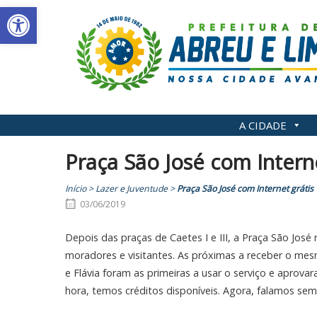
Abrir a barra de ferramentas
Skip
to
content
A CIDADE
Praça São José com Interne
Início
>
Lazer e Juventude
>
Praça São José com Internet grátis
03/06/2019
Depois das praças de Caetes I e III, a Praça São José
moradores e visitantes. As próximas a receber o mesmo
e Flávia foram as primeiras a usar o serviço e aprovara
hora, temos créditos disponíveis. Agora, falamos s