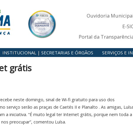
Ouvidoria Municipa
E-SI
Portal da Transparênci
INSTITUCIONAL | SECRETARIAS E ÓRGÃOS
SERVIÇOS E 
t grátis
 recebe neste domingo, sinal de Wi-fi gratuito para uso dos
 serviço serão as praças de Caetés II e Planalto . As amigas, Luís
m a iniciativa. “É muito legal ter Internet grátis, porque nem toda a
em nos preocupar”, comentou
Luísa.