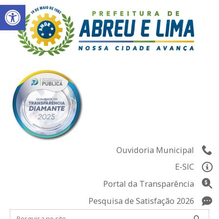
Abrir a barra de ferramentas
Skip
to
content
Ouvidoria Municipal
E-SIC
Portal da Transparência
Pesquisa de Satisfação 2026