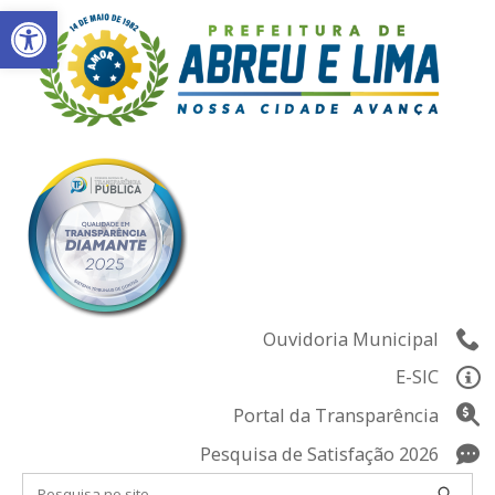
Abrir a barra de ferramentas
Skip
to
content
Ouvidoria Municipal
E-SIC
Portal da Transparência
Pesquisa de Satisfação 2026