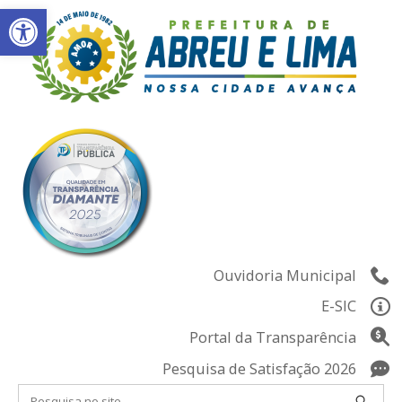
Abrir a barra de ferramentas
Skip
to
content
Ouvidoria Municipal
E-SIC
Portal da Transparência
Pesquisa de Satisfação 2026