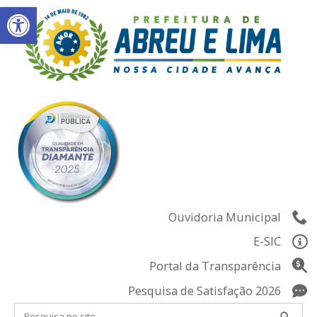
Abrir a barra de ferramentas
Skip
to
content
Ouvidoria Municipal
E-SIC
Portal da Transparência
Pesquisa de Satisfação 2026