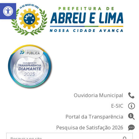
Abrir a barra de ferramentas
Skip
to
content
Ouvidoria Municipal
E-SIC
Portal da Transparência
Pesquisa de Satisfação 2026