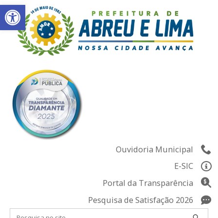
Abrir a barra de ferramentas
Skip
to
content
Ouvidoria Municipal
E-SIC
Portal da Transparência
Pesquisa de Satisfação 2026