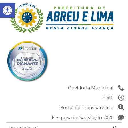
Abrir a barra de ferramentas
Skip
to
content
Ouvidoria Municipal
E-SIC
Portal da Transparência
Pesquisa de Satisfação 2026