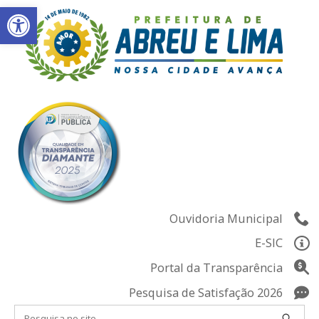
Abrir a barra de ferramentas
Skip
to
content
Ouvidoria Municipal
E-SIC
Portal da Transparência
Pesquisa de Satisfação 2026