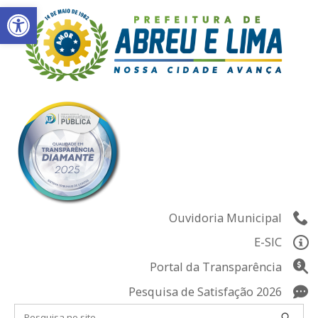
Abrir a barra de ferramentas
Skip
to
content
Ouvidoria Municipal
E-SIC
Portal da Transparência
Pesquisa de Satisfação 2026