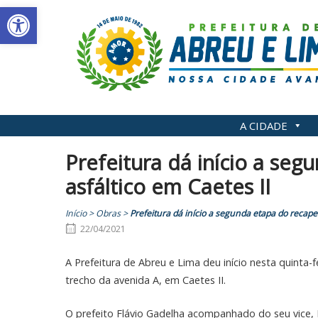
Abrir a barra de ferramentas
Skip
to
content
A CIDADE
Prefeitura dá início a se
asfáltico em Caetes II
Início
>
Obras
>
Prefeitura dá início a segunda etapa do recape
22/04/2021
A Prefeitura de Abreu e Lima deu início nesta quinta
trecho da avenida A, em Caetes II.
O prefeito Flávio Gadelha acompanhado do seu vice, M