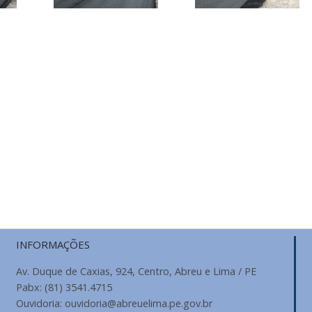
INFORMAÇÕES
Av. Duque de Caxias, 924, Centro, Abreu e Lima / PE
Pabx: (81) 3541.4715
Ouvidoria: ouvidoria@abreuelima.pe.gov.br