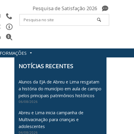
Pesquisa de Satisfação 2026
l
C
a
INFORMAÇÕES
NOTÍCIAS RECENTES
Alunos da EJA de Abreu e Lima resgatam
a história do município em aula de campo
pelos principais patrimônios históricos
06/08/2026
Abreu e Lima inicia campanha de
Multivacinação para crianças e
adolescentes
04/08/2026