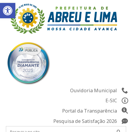
Abrir a barra de ferramentas
Skip
to
content
Ouvidoria Municipal
E-SIC
Portal da Transparência
Pesquisa de Satisfação 2026