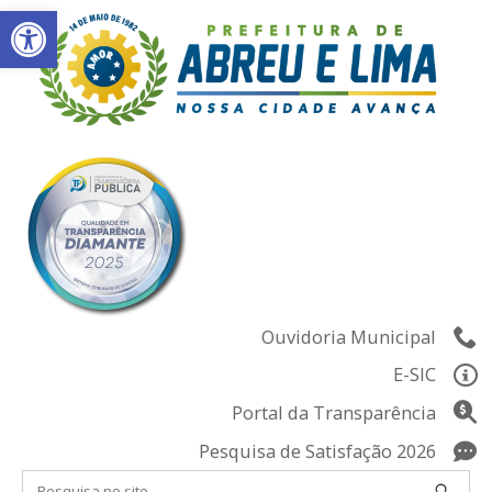
Abrir a barra de ferramentas
Skip
to
content
Ouvidoria Municipal
E-SIC
Portal da Transparência
Pesquisa de Satisfação 2026