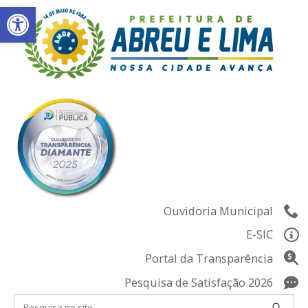
Abrir a barra de ferramentas
Skip
to
content
Ouvidoria Municipal
E-SIC
Portal da Transparência
Pesquisa de Satisfação 2026