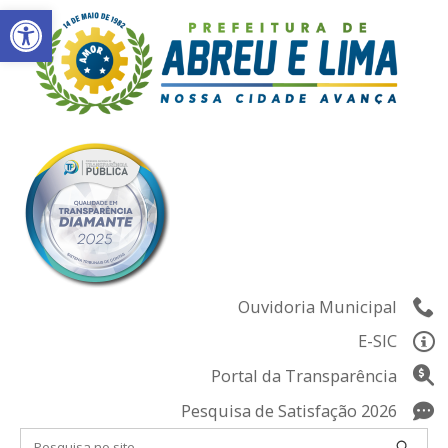
Abrir a barra de ferramentas
Skip
to
content
Ouvidoria Municipal
E-SIC
Portal da Transparência
Pesquisa de Satisfação 2026