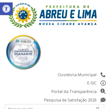
Abrir a barra de ferramentas
Skip
to
content
Ouvidoria Municipal
E-SIC
Portal da Transparência
Pesquisa de Satisfação 2026