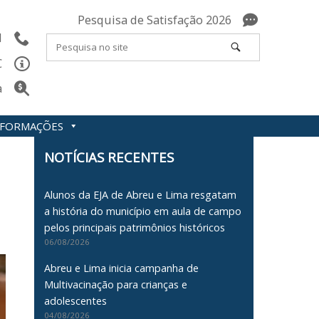
Pesquisa de Satisfação 2026
l
C
a
INFORMAÇÕES
NOTÍCIAS RECENTES
Alunos da EJA de Abreu e Lima resgatam
a história do município em aula de campo
pelos principais patrimônios históricos
06/08/2026
Abreu e Lima inicia campanha de
Multivacinação para crianças e
adolescentes
04/08/2026