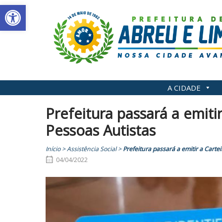
Abrir a barra de ferramentas
Skip
to
content
A CIDADE
Prefeitura passará a emitir
Pessoas Autistas
Início
>
Assistência Social
>
Prefeitura passará a emitir a Carte
04/04/2022