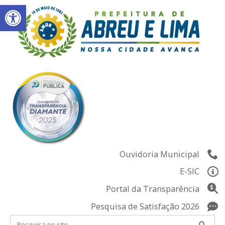
Abrir a barra de ferramentas
Skip
to
content
Ouvidoria Municipal
E-SIC
Portal da Transparência
Pesquisa de Satisfação 2026