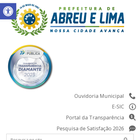
Abrir a barra de ferramentas
Skip
to
content
Ouvidoria Municipal
E-SIC
Portal da Transparência
Pesquisa de Satisfação 2026