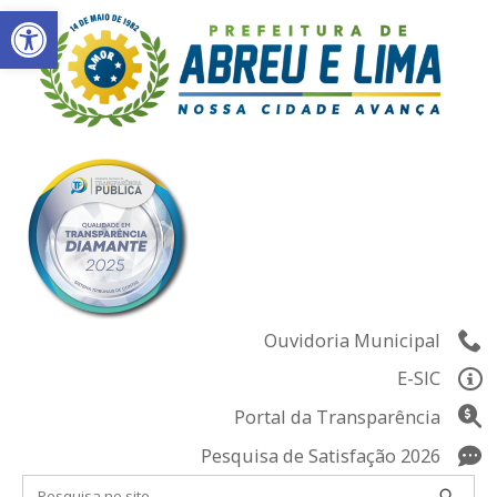
Abrir a barra de ferramentas
Skip
to
content
Ouvidoria Municipal
E-SIC
Portal da Transparência
Pesquisa de Satisfação 2026