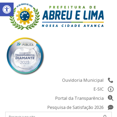
Abrir a barra de ferramentas
Skip
to
content
Ouvidoria Municipal
E-SIC
Portal da Transparência
Pesquisa de Satisfação 2026