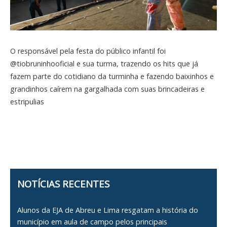
O responsável pela festa do público infantil foi
@tiobruninhooficial e sua turma, trazendo os hits que já
fazem parte do cotidiano da turminha e fazendo baixinhos e
grandinhos caírem na gargalhada com suas brincadeiras e
estripulias
NOTÍCIAS RECENTES
Alunos da EJA de Abreu e Lima resgatam a história do
município em aula de campo pelos principais