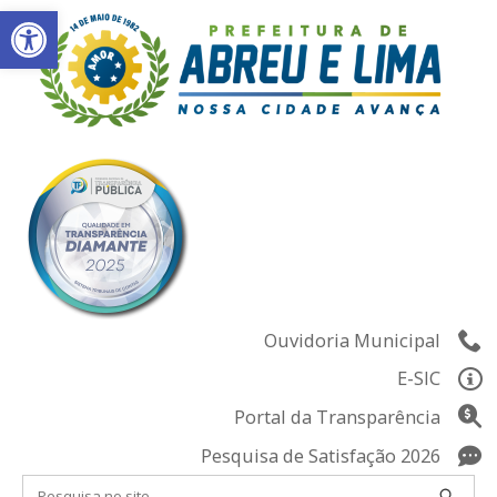
Abrir a barra de ferramentas
Skip
to
content
Ouvidoria Municipal
E-SIC
Portal da Transparência
Pesquisa de Satisfação 2026