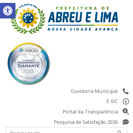
Abrir a barra de ferramentas
Skip
to
content
Ouvidoria Municipal
E-SIC
Portal da Transparência
Pesquisa de Satisfação 2026