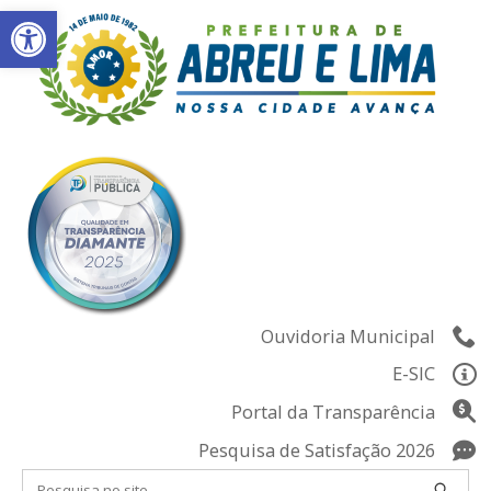
Abrir a barra de ferramentas
Skip
to
content
Ouvidoria Municipal
E-SIC
Portal da Transparência
Pesquisa de Satisfação 2026