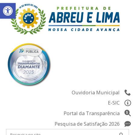
Abrir a barra de ferramentas
Skip
to
content
Ouvidoria Municipal
E-SIC
Portal da Transparência
Pesquisa de Satisfação 2026