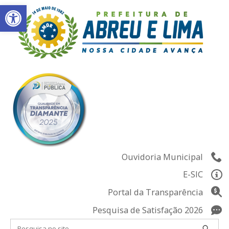
Abrir a barra de ferramentas
Skip
to
content
Ouvidoria Municipal
E-SIC
Portal da Transparência
Pesquisa de Satisfação 2026