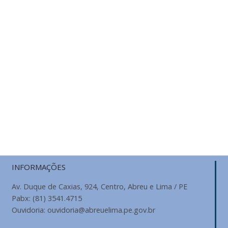
INFORMAÇÕES
Av. Duque de Caxias, 924, Centro, Abreu e Lima / PE
Pabx: (81) 3541.4715
Ouvidoria: ouvidoria@abreuelima.pe.gov.br