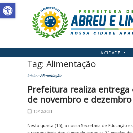
Abrir a barra de ferramentas
Skip
to
content
A CIDADE
Tag:
Alimentação
Início
>
Alimentação
Prefeitura realiza entrega
de novembro e dezembro
15/12/2021
Nesta quarta (15), a nossa Secretaria de Educação es
e responsáveis dos alunos de todas as 32 escolas do 