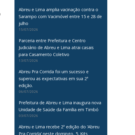
Abreu e Lima amplia vacinação contra o
a
Sarampo com Vacimóvel entre 15 e 28 de
julho
15/07/2026
Parceria entre Prefeitura e Centro
Judiciário de Abreu e Lima atrai casais
para Casamento Coletivo
13/07/2026
Abreu Pra Corrida foi um sucesso e
superou as expectativas em sua 2ª
edição.
06/07/2026
Prefeitura de Abreu e Lima inaugura nova
Unidade de Saúde da Família em Timbó
03/07/2026
Abreu e Lima recebe 2ª edição do ‘Abreu
Pra Corrida’ neste domingo, 5. Kits