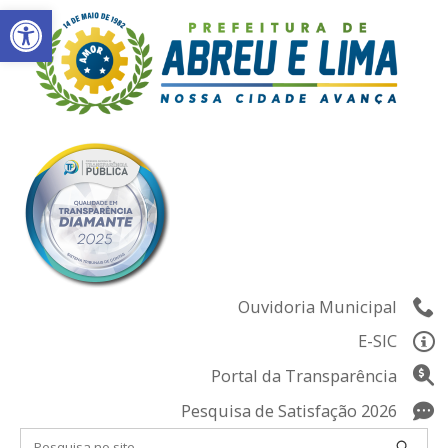
Abrir a barra de ferramentas
Skip
to
content
Ouvidoria Municipal
E-SIC
Portal da Transparência
Pesquisa de Satisfação 2026