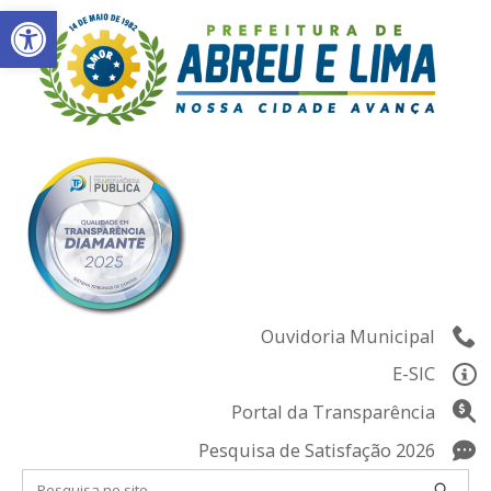
Abrir a barra de ferramentas
Skip
to
content
Ouvidoria Municipal
E-SIC
Portal da Transparência
Pesquisa de Satisfação 2026