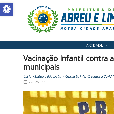
Abrir a barra de ferramentas
Skip
to
content
A CIDADE
Vacinação Infantil contra 
municipais
Início
>
Saúde e Educação
>
Vacinação Infantil contra a Covid 
22/02/2022