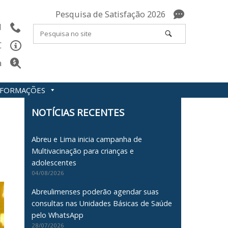
Pesquisa de Satisfação 2026
l
C
a
INFORMAÇÕES
NOTÍCIAS RECENTES
Abreu e Lima inicia campanha de
Multivacinação para crianças e
adolescentes
04/08/2026
Abreulimenses poderão agendar suas
consultas nas Unidades Básicas de Saúde
pelo WhatsApp
28/07/2026