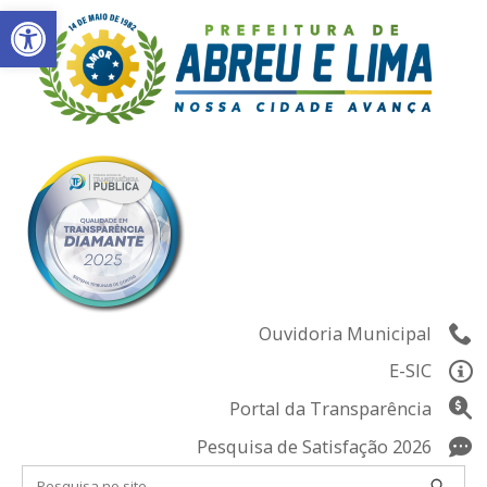
Abrir a barra de ferramentas
Skip
to
content
Ouvidoria Municipal
E-SIC
Portal da Transparência
Pesquisa de Satisfação 2026