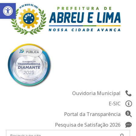
Abrir a barra de ferramentas
Skip
to
content
Ouvidoria Municipal
E-SIC
Portal da Transparência
Pesquisa de Satisfação 2026