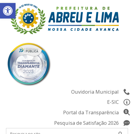
Abrir a barra de ferramentas
Skip
to
content
Ouvidoria Municipal
E-SIC
Portal da Transparência
Pesquisa de Satisfação 2026