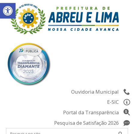
Abrir a barra de ferramentas
Skip
to
content
Ouvidoria Municipal
E-SIC
Portal da Transparência
Pesquisa de Satisfação 2026