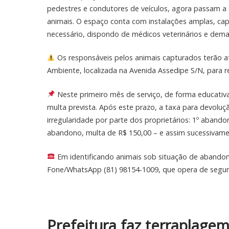
pedestres e condutores de veículos, agora passam a
animais. O espaço conta com instalações amplas, ca
necessário, dispondo de médicos veterinários e demais
Os responsáveis pelos animais capturados terão até
Ambiente, localizada na Avenida Assedipe S/N, para re
Neste primeiro mês de serviço, de forma educati
multa prevista. Após este prazo, a taxa para devoluç
irregularidade por parte dos proprietários: 1º aband
abandono, multa de R$ 150,00 – e assim sucessivame
Em identificando animais sob situação de abandono
Fone/WhatsApp (81) 98154-1009, que opera de segund
Prefeitura faz terraplage