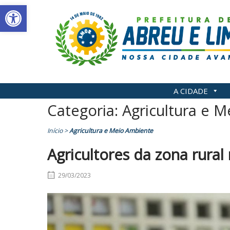
Abrir a barra de ferramentas
Skip
to
content
A CIDADE
Categoria:
Agricultura e 
Início
>
Agricultura e Meio Ambiente
Agricultores da zona rura
29/03/2023