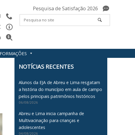
Pesquisa de Satisfação 2026
l
C
a
INFORMAÇÕES
NOTÍCIAS RECENTES
Alunos da EJA de Abreu e Lima resgatam
a história do município em aula de campo
pelos principais patrimônios históricos
06/08/2026
Abreu e Lima inicia campanha de
Multivacinação para crianças e
adolescentes
04/08/2026