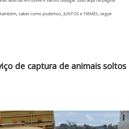
tarão abertas em breve e vamos divulgar tudo aqui na página.
é, também, saber como podemos, JUNTOS e FIRMES, seguir
rviço de captura de animais soltos