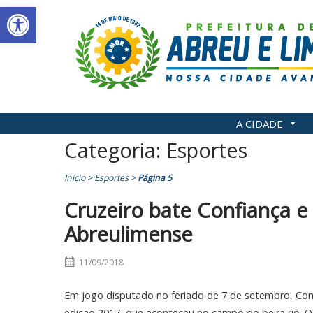
Abrir a barra de ferramentas
Skip
to
content
A CIDADE
Categoria:
Esportes
Início
>
Esportes
>
Página 5
Cruzeiro bate Confiança e
Abreulimense
11/09/2018
Em jogo disputado no feriado de 7 de setembro, Confi
edição 2017, que aconteceu no campo do beira rio. O