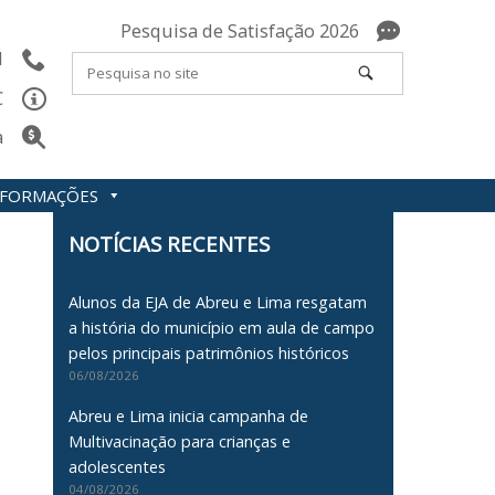
Pesquisa de Satisfação 2026
l
C
a
INFORMAÇÕES
NOTÍCIAS RECENTES
Alunos da EJA de Abreu e Lima resgatam
a história do município em aula de campo
pelos principais patrimônios históricos
06/08/2026
Abreu e Lima inicia campanha de
Multivacinação para crianças e
adolescentes
04/08/2026