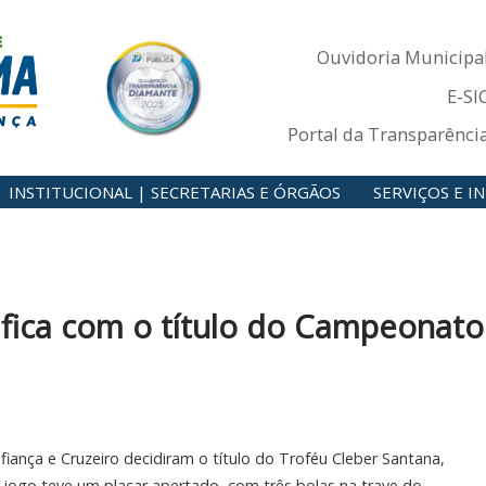
Ouvidoria Municipa
E-SI
Portal da Transparênci
INSTITUCIONAL | SECRETARIAS E ÓRGÃOS
SERVIÇOS E 
 fica com o título do Campeonato
ança e Cruzeiro decidiram o título do Troféu Cleber Santana,
 jogo teve um placar apertado, com três bolas na trave do