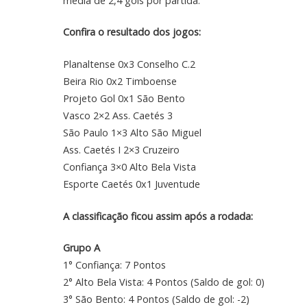
média de 2,4 gols por partida.
Confira o resultado dos jogos:
Planaltense 0x3 Conselho C.2
Beira Rio 0x2 Timboense
Projeto Gol 0x1 São Bento
Vasco 2×2 Ass. Caetés 3
São Paulo 1×3 Alto São Miguel
Ass. Caetés I 2×3 Cruzeiro
Confiança 3×0 Alto Bela Vista
Esporte Caetés 0x1 Juventude
A classificação ficou assim após a rodada:
Grupo A
1° Confiança: 7 Pontos
2° Alto Bela Vista: 4 Pontos (Saldo de gol: 0)
3° São Bento: 4 Pontos (Saldo de gol: -2)