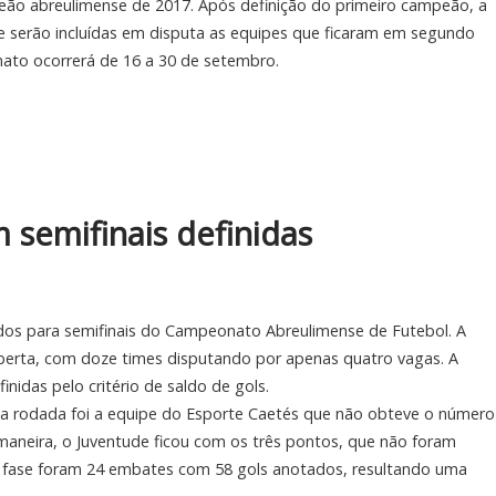
peão abreulimense de 2017. Após definição do primeiro campeão, a
e serão incluídas em disputa as equipes que ficaram em segundo
nato ocorrerá de 16 a 30 de setembro.
 semifinais definidas
ados para semifinais do Campeonato Abreulimense de Futebol. A
berta, com doze times disputando por apenas quatro vagas. A
nidas pelo critério de saldo de gols.
sta rodada foi a equipe do Esporte Caetés que não obteve o número
maneira, o Juventude ficou com os três pontos, que não foram
ira fase foram 24 embates com 58 gols anotados, resultando uma