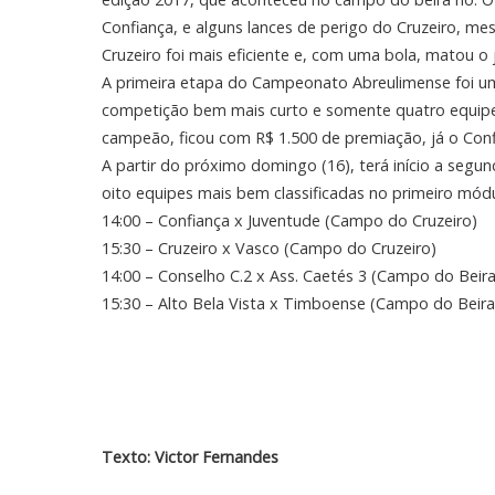
Confiança, e alguns lances de perigo do Cruzeiro, m
Cruzeiro foi mais eficiente e, com uma bola, matou o 
A primeira etapa do Campeonato Abreulimense foi u
competição bem mais curto e somente quatro equipes 
campeão, ficou com R$ 1.500 de premiação, já o Conf
A partir do próximo domingo (16), terá início a seg
oito equipes mais bem classificadas no primeiro mód
14:00 – Confiança x Juventude (Campo do Cruzeiro)
15:30 – Cruzeiro x Vasco (Campo do Cruzeiro)
14:00 – Conselho C.2 x Ass. Caetés 3 (Campo do Beira
15:30 – Alto Bela Vista x Timboense (Campo do Beira
Texto: Victor Fernandes