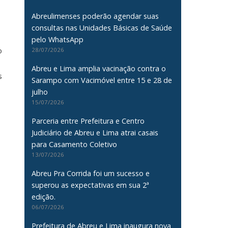
Abreulimenses poderão agendar suas
consultas nas Unidades Básicas de Saúde
pelo WhatsApp
o
28/07/2026
Abreu e Lima amplia vacinação contra o
s
Sarampo com Vacimóvel entre 15 e 28 de
julho
15/07/2026
Parceria entre Prefeitura e Centro
Judiciário de Abreu e Lima atrai casais
para Casamento Coletivo
13/07/2026
Abreu Pra Corrida foi um sucesso e
superou as expectativas em sua 2ª
edição.
06/07/2026
Prefeitura de Abreu e Lima inaugura nova