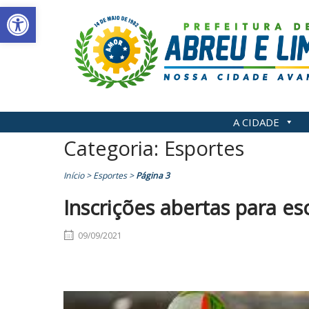
Abrir a barra de ferramentas
Skip
to
content
A CIDADE
Categoria:
Esportes
Início
>
Esportes
>
Página 3
Inscrições abertas para es
09/09/2021