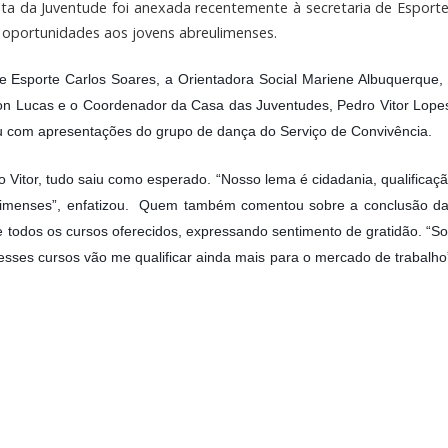
asta da Juventude foi anexada recentemente à secretaria de Esporte
oportunidades aos jovens abreulimenses.
 Esporte Carlos Soares, a Orientadora Social Mariene Albuquerque, 
n Lucas e o Coordenador da Casa das Juventudes, Pedro Vitor Lopes
u com apresentações do grupo de dança do Serviço de Convivência.
itor, tudo saiu como esperado. “Nosso lema é cidadania, qualificaçã
ulimenses”, enfatizou.  Quem também comentou sobre a conclusão da
de todos os cursos oferecidos, expressando sentimento de gratidão. “So
esses cursos vão me qualificar ainda mais para o mercado de trabalho”