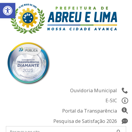
Abrir a barra de ferramentas
Skip
to
content
Ouvidoria Municipal
E-SIC
Portal da Transparência
Pesquisa de Satisfação 2026